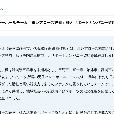
.22
レーボールチーム「東レアローズ静岡」様とサポートカンパニー契
商店（静岡県静岡市、代表取締役 高橋佳裕）は、東レアローズ株式会社
ーズ静岡」様（静岡県三島市）とサポートカンパニー契約を締結致しま
岡」様は静岡県三島市を本拠地とし、三島市、富士市、沼津市、静岡市
代表するSVリーグ所属の男子バレーボールチームです。長年にわたり日
根ざした活動と高い競技力で多くのファンから愛されているチームです
勢に深く共感し、地域社会への貢献およびスポーツ文化の発展を応援し
に至りました。
ローズ静岡」様の活動をサポートするとともに、応援を通じて地域の皆