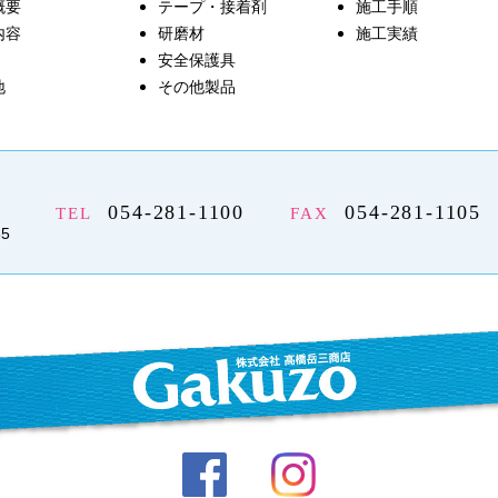
概要
テープ・接着剤
施工手順
内容
研磨材
施工実績
安全保護具
地
その他製品
054-281-1100
054-281-1105
TEL
FAX
5