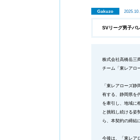
Gakuzo
2025.10
SVリーグ男子バ
株式会社高橋岳三
チーム「東レアロ
「東レアローズ静
有する、静岡県を
を牽引し、地域に
と挑戦し続ける姿
ら、本契約の締結
今後は、「東レア