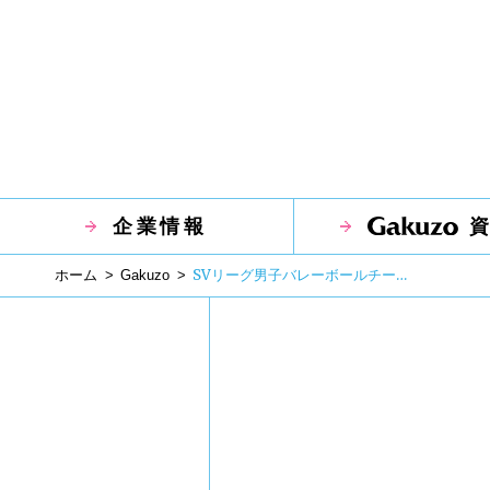
企業情報
SVリーグ男子バレーボールチーム「東レアローズ静岡」様とサポートカンパニー契約締結
Breadcrumbs
ホーム
Gakuzo